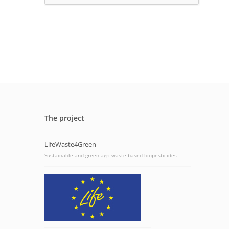
The project
LifeWaste4Green
Sustainable and green agri-waste based biopesticides