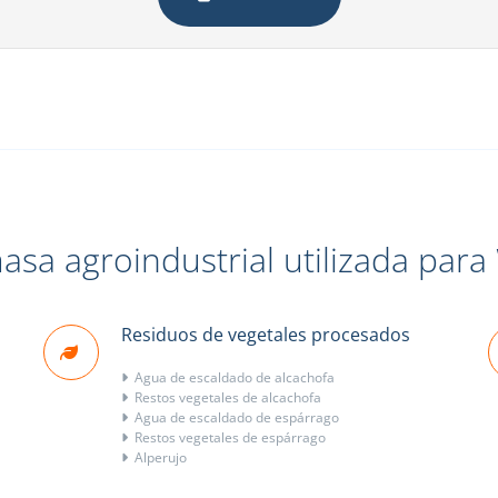
asa agroindustrial utilizada par
Residuos de vegetales procesados
Agua de escaldado de alcachofa
Restos vegetales de alcachofa
Agua de escaldado de espárrago
Restos vegetales de espárrago
Alperujo