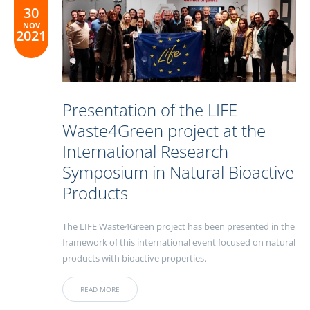
30
NOV
2021
Presentation of the LIFE
Waste4Green project at the
International Research
Symposium in Natural Bioactive
Products
The LIFE Waste4Green project has been presented in the
framework of this international event focused on natural
products with bioactive properties.
READ MORE