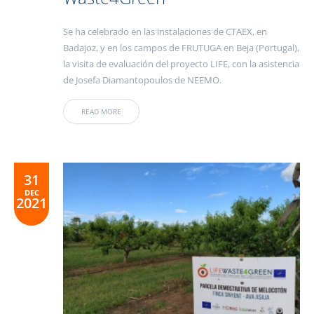
Se ha celebrado en las instalaciones de CTAEX, en
Badajoz, y en los campos de FRUTUGA en Beja (Portugal),
la visita de evaluación del proyecto LIFE, con la asistencia
de Josefa Diamantopoulos de NEEMO.
READ MORE
31
DEC
2021