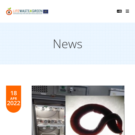
News
18
APR
2022