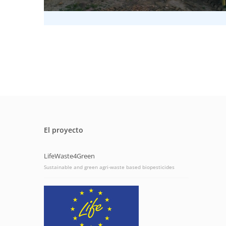
El proyecto
LifeWaste4Green
Sustainable and green agri-waste based biopesticides