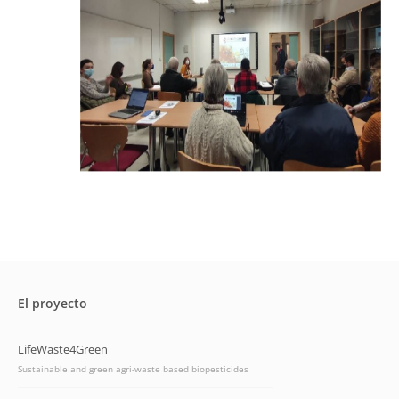
El proyecto
LifeWaste4Green
Sustainable and green agri-waste based biopesticides